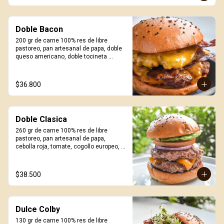
Doble Bacon
200 gr de carne 100% res de libre 
pastoreo, pan artesanal de papa, doble 
queso americano, doble tocineta 
ahumada y salsa Craft. Incluye porción 
de papas.
$36.800
Doble Clasica
260 gr de carne 100% res de libre 
pastoreo, pan artesanal de papa, 
cebolla roja, tomate, cogollo europeo, 
queso a elección y salsa Craft. Incluye 
porción de papas.
$38.500
Dulce Colby
130 gr de carne 100% res de libre 