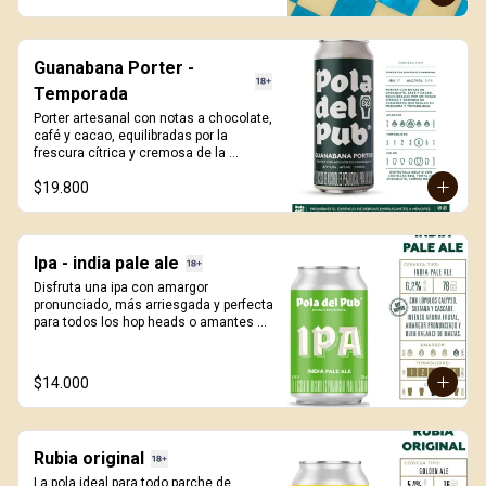
473ml.
Guanabana Porter -
Temporada
Porter artesanal con notas a chocolate, 
café y cacao, equilibradas por la 
frescura cítrica y cremosa de la 
guanábana. Una edición de temporada 
$19.800
que sorprende con cada sorbo. 473ml.
Ipa - india pale ale
Disfruta una ipa con amargor 
pronunciado, más arriesgada y perfecta 
para todos los hop heads o amantes 
del lúpulo. Con adición de lúpulos 
calypso, sultana y cascade. 330ml.
$14.000
Rubia original
La pola ideal para todo parche de 