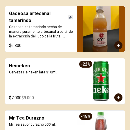
Gaseosa artesanal
tamarindo
Gaseosa de tamarindo hecha de 
manera puramente artesanal a partir de 
la extracción del jugo de la fruta, 
ligeramente gasificada y sin azúcar 
$6.800
añadida. 330ml.
-
22
%
Heineken
Cerveza Heineken lata 310ml.
$7.000
$9.000
-
18
%
Mr Tea Durazno
Mr Tea sabor durazno 500ml.