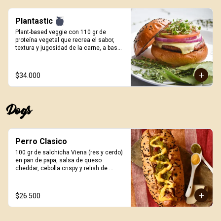
porción de papas.
Plantastic
Plant-based veggie con 110 gr de 
proteína vegetal que recrea el sabor, 
textura y jugosidad de la carne, a base 
de quinoa blanca, especias, proteína de 
trigo y sabor natural ahumado. Pan 
artesanal de papa, queso a elección, 
$34.000
germinados de remolacha, cebolla 
morada, tomate y salsa Craft. Incluye 
porción de papas.
Dogs
Perro Clasico
100 gr de salchicha Viena (res y cerdo) 
en pan de papa, salsa de queso 
cheddar, cebolla crispy y relish de 
pepinillos. Incluye porción de papas.
$26.500