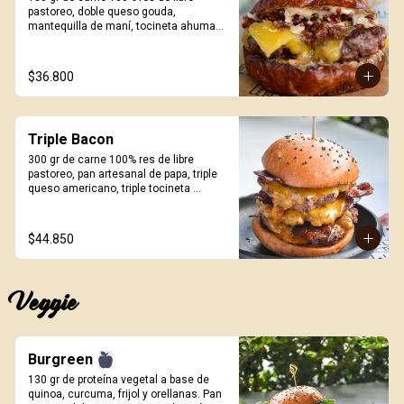
pastoreo, doble queso gouda, 
mantequilla de maní, tocineta ahumada 
crispy, mayonesa de ajo negro y pan 
Pretzel. Incluye porción de papas.
$36.800
Triple Bacon
300 gr de carne 100% res de libre 
pastoreo, pan artesanal de papa, triple 
queso americano, triple tocineta 
ahumada y salsa Craft. Incluye porción 
de papas.
$44.850
Veggie
Burgreen
130 gr de proteína vegetal a base de 
quinoa, curcuma, frijol y orellanas. Pan 