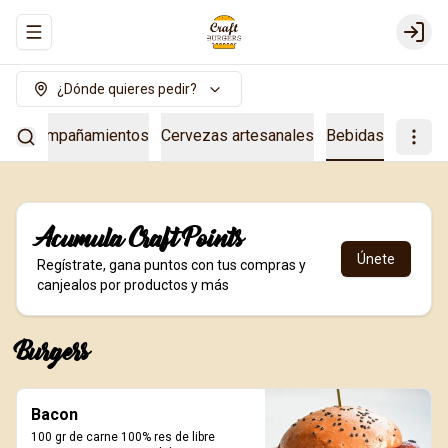
Abrir menu de navegación
Login
¿Dónde quieres pedir?
s
Acompañamientos
Cervezas artesanales
Bebidas
Acumula
Craft Points
Únete
Regístrate, gana puntos con tus compras y
canjealos por productos y más
Burgers
Bacon
100 gr de carne 100% res de libre 