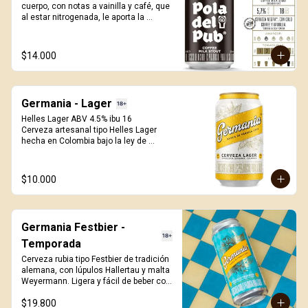
cuerpo, con notas a vainilla y café, que 
al estar nitrogenada, le aporta la 
cremosidad característica que te hará 
sentir en irlanda. Destápala, voltéala 
completamente vertical sobre tu vaso 
$14.000
para liberar el efecto nitro y disfrutar de 
la espuma que a todos nos enamora. 
330ml.
Germania - Lager
Helles Lager ABV 4.5% ibu 16

Cerveza artesanal tipo Helles Lager 
hecha en Colombia bajo la ley de 
pureza alemana. Elaborada con lúpulos 
de la región de Hallertau y cebada 
malteada Wewyermann. De facil 
$10.000
tomabilidad, fresca y exquisita.
Germania Festbier -
Temporada
Cerveza rubia tipo Festbier de tradición 
alemana, con lúpulos Hallertau y malta 
Weyermann. Ligera y fácil de beber con 
aroma y sabor maltoso dulce y con 
$19.800
notas a buen pan. A/V 6.0%, IBU 22, 