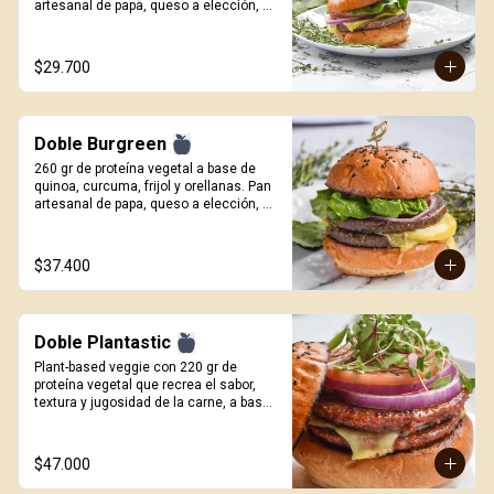
artesanal de papa, queso a elección, 
cebolla roja, tomate, cogollo europeo y 
salsa Craft. Incluye porcion de papas.
$29.700
Doble Burgreen
260 gr de proteína vegetal a base de 
quinoa, curcuma, frijol y orellanas. Pan 
artesanal de papa, queso a elección, 
cebolla roja, tomate, cogollo europeo y 
salsa Craft. Incluye porción de papas.
$37.400
Doble Plantastic
Plant-based veggie con 220 gr de 
proteína vegetal que recrea el sabor, 
textura y jugosidad de la carne, a base 
de quinoa blanca, especias, proteína de 
trigo y sabor natural ahumado. Pan 
artesanal de papa, queso a elección, 
$47.000
germinados de remolacha, cebolla 
morada, tomate y salsa Craft. Incluye 