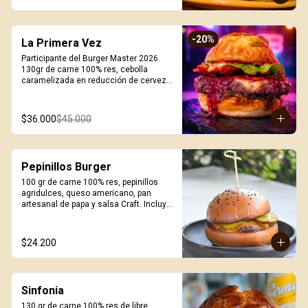
-
20
%
La Primera Vez
Participante del Burger Master 2026. 
130gr de carne 100% res, cebolla 
caramelizada en reducción de cerveza 
Stout, queso smoked white cheddar, 
mermelada de corozo, chips de 
pepperoni, cogollo europeo, mayonesa 
$36.000
$45.000
artesanal de tomates secos, pan 
brioche coronado con queso. Incluye 
porción de papas.
Pepinillos Burger
100 gr de carne 100% res, pepinillos 
agridulces, queso americano, pan 
artesanal de papa y salsa Craft. Incluye 
porción de papas.
$24.200
Sinfonia
130 gr de carne 100% res de libre 