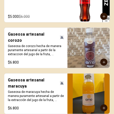
$5.000
$6.000
Gaseosa artesanal
corozo
Gaseosa de corozo hecha de manera 
puramente artesanal a partir de la 
extraccion del jugo de la fruta, 
ligeramente gasificada y sin azúcar 
$6.800
añadida. 330ml.
Gaseosa artesanal
maracuya
Gaseosa de maracuya hecha de 
manera puramente artesanal a partir de 
la extracción del jugo de la fruta, 
ligeramente gasificada y sin azúcar 
$6.800
añadida. 330ml.