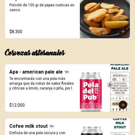
Porción de 150 gr de papas rusticas en 
casco.
$8.300
Cervezas artesanales
Apa - american pale ale
Te encontrarás con una pola más 
amarga que da notas de sabor florales 
y cítricas a limón, naranja o piña, por los 
lúpulos apollo, cascade y sultana 
utilizados en su elaboración. 330ml.
$12.000
Cofee milk stout
Disfruta de una pola oscura y con 