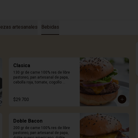
ezas artesanales
Bebidas
Clasica
130 gr de carne 100% res de libre 
pastoreo, pan artesanal de papa, 
cebolla roja, tomate, cogollo 
europeo, queso a elección y salsa 
Craft. Incluye porción de papas.
$29.700
Doble Bacon
200 gr de carne 100% res de libre 
pastoreo, pan artesanal de papa, 
doble queso americano, doble 