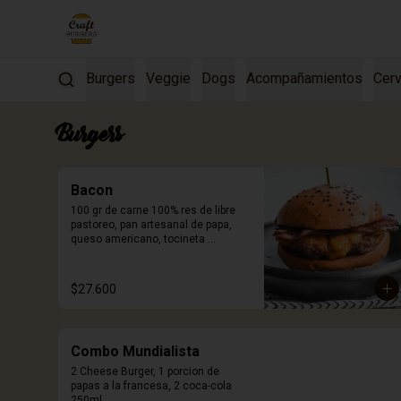
Burgers
Veggie
Dogs
Acompañamientos
Cerv
Burgers
Bacon
100 gr de carne 100% res de libre 
pastoreo, pan artesanal de papa, 
queso americano, tocineta 
ahumada y salsa Craft. Incluye 
porción de papas.
$27.600
Combo Mundialista
2 Cheese Burger, 1 porcion de 
papas a la francesa, 2 coca-cola 
250ml