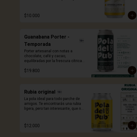
pureza alemana. Elaborada con 
lúpulos de la región de Hallertau y 
cebada malteada Wewyermann. De 
$10.000
facil tomabilidad, fresca y 
exquisita.
Guanabana Porter -
Temporada
Porter artesanal con notas a 
chocolate, café y cacao, 
equilibradas por la frescura cítrica y 
cremosa de la guanábana. Una 
$19.800
edición de temporada que 
sorprende con cada sorbo. 473ml.
Rubia original
La pola ideal para todo parche de 
amigos. Te encontrarás una rubia 
ligera, pero tan interesante, que no 
vas a volver a tomar otra, de la 
misma manera. 330ml.
$12.000