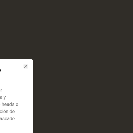
e
Close
r
a y
p heads o
ición de
cascade.