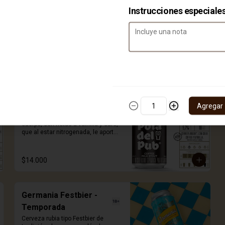
Instrucciones especiale
Cofee milk stout
Agregar
Disfruta de una pola oscura y con 
cuerpo, con notas a vainilla y café, 
que al estar nitrogenada, le aporta 
la cremosidad característica que 
te hará sentir en irlanda. Destápala, 
voltéala completamente vertical 
$14.000
sobre tu vaso para liberar el efecto 
nitro y disfrutar de la espuma que a 
todos nos enamora. 330ml.
Germania Festbier -
Temporada
Cerveza rubia tipo Festbier de 