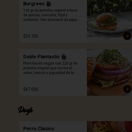
Burgreen
130 gr de proteína vegetal a base 
de quinoa, curcuma, frijol y 
orellanas. Pan artesanal de papa, 
queso a elección, cebolla roja, 
tomate, cogollo europeo y salsa 
Craft. Incluye porcion de papas.
$29.700
Doble Plantastic
Plant-based veggie con 220 gr de 
proteína vegetal que recrea el 
sabor, textura y jugosidad de la 
carne, a base de quinoa blanca, 
especias, proteína de trigo y sabor 
natural ahumado. Pan artesanal de 
$47.000
papa, queso a elección, 
germinados de remolacha, cebolla 
morada, tomate y salsa Craft. 
Incluye porción de papas.
Dogs
Perro Clasico