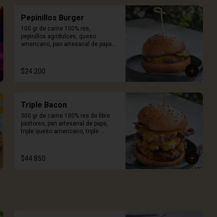
Pepinillos Burger
100 gr de carne 100% res, 
pepinillos agridulces, queso 
americano, pan artesanal de papa y 
salsa Craft. Incluye porción de 
papas.
$24.200
Triple Bacon
300 gr de carne 100% res de libre 
pastoreo, pan artesanal de papa, 
triple queso americano, triple 
tocineta ahumada y salsa Craft. 
Incluye porción de papas.
$44.850