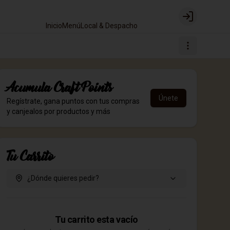
Login
Inicio
Menú
Local & Despacho
Acumula
Craft Points
Únete
Regístrate, gana puntos con tus compras
y canjealos por productos y más
Tu Carrito
¿Dónde quieres pedir?
Tu carrito esta vacío