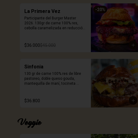
-
20
%
La Primera Vez
Participante del Burger Master 
2026. 130gr de carne 100% res, 
cebolla caramelizada en reducción 
de cerveza Stout, queso smoked 
white cheddar, mermelada de 
corozo, chips de pepperoni, cogollo 
$36.000
$45.000
europeo, mayonesa artesanal de 
tomates secos, pan brioche 
coronado con queso. Incluye 
porción de papas.
Sinfonia
130 gr de carne 100% res de libre 
pastoreo, doble queso gouda, 
mantequilla de maní, tocineta 
ahumada crispy, mayonesa de ajo 
negro y pan Pretzel. Incluye porción 
de papas.
$36.800
Veggie