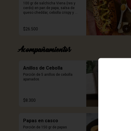
100 gr de salchicha Viena (res y 
cerdo) en pan de papa, salsa de 
queso cheddar, cebolla crispy y 
relish de pepinillos. Incluye porción 
de papas.
$26.500
Acompañamientos
Anillos de Cebolla
Porción de 5 anillos de cebolla 
apanados.
$8.300
Papas en casco
Porción de 150 gr de papas 