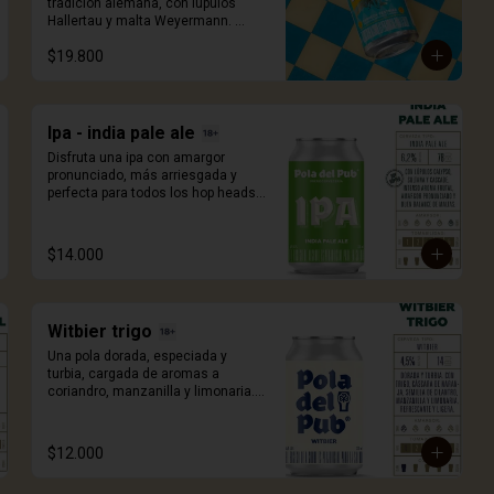
tradición alemana, con lúpulos 
Hallertau y malta Weyermann. 
Ligera y fácil de beber con aroma y 
$19.800
sabor maltoso dulce y con notas a 
buen pan. A/V 6.0%, IBU 22, 473ml.
Ipa - india pale ale
Disfruta una ipa con amargor 
pronunciado, más arriesgada y 
perfecta para todos los hop heads 
o amantes del lúpulo. Con adición 
de lúpulos calypso, sultana y 
cascade. 330ml.
$14.000
Witbier trigo
Una pola dorada, especiada y 
turbia, cargada de aromas a 
coriandro, manzanilla y limonaria. 
330ml.
$12.000