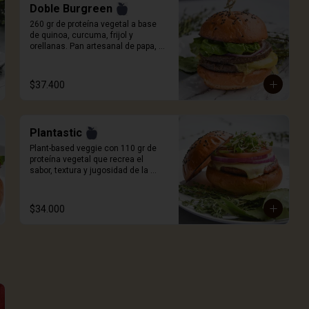
Doble Burgreen
260 gr de proteína vegetal a base 
de quinoa, curcuma, frijol y 
orellanas. Pan artesanal de papa, 
queso a elección, cebolla roja, 
tomate, cogollo europeo y salsa 
Craft. Incluye porción de papas.
$37.400
Plantastic
Plant-based veggie con 110 gr de 
proteína vegetal que recrea el 
sabor, textura y jugosidad de la 
carne, a base de quinoa blanca, 
especias, proteína de trigo y sabor 
natural ahumado. Pan artesanal de 
$34.000
papa, queso a elección, 
germinados de remolacha, cebolla 
morada, tomate y salsa Craft. 
Incluye porción de papas.