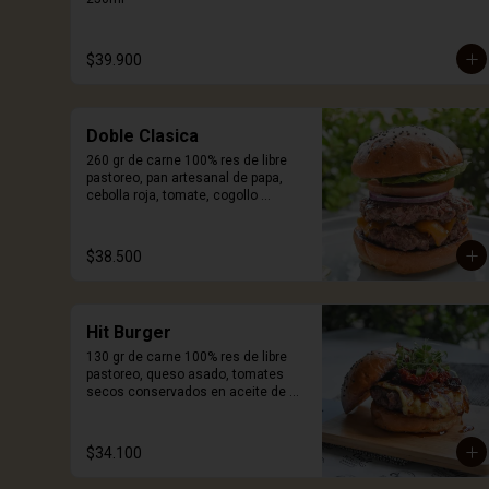
$39.900
Doble Clasica
260 gr de carne 100% res de libre 
pastoreo, pan artesanal de papa, 
cebolla roja, tomate, cogollo 
europeo, queso a elección y salsa 
Craft. Incluye porción de papas.
$38.500
Hit Burger
130 gr de carne 100% res de libre 
pastoreo, queso asado, tomates 
secos conservados en aceite de 
oliva y especias, cebolla 
caramelizada, germinados de 
remolacha, pan artesanal de papa y 
$34.100
salsa Craft. Incluye porcion de 
papas.