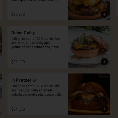
tocineta ahumada y salsa Craft. 
Incluye porción de papas.
$36.800
Dulce Colby
130 gr de carne 100% res de libre 
pastoreo, queso colby jack, 
germinados de remolacha, cebolla 
caramelizada, pan artesanal de 
papa y salsa Craft. Incluye porción 
de papas.
$31.900
In Pretzel
100 gr de carne 100% res de libre 
pastoreo, tocineta ahumada, 
cebolla caramelizada, queso colby 
jack, salsa mayo sriracha y pan 
Pretzel. Incluye porción de papas.
$34.500