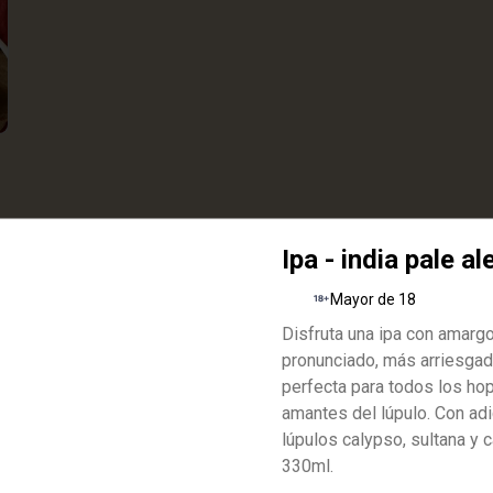
Ipa - india pale al
Papas a la francesa
Porción de 150 gr de papas 
Mayor de 18
rusticas a la francesa.
Disfruta una ipa con amargo
pronunciado, más arriesgad
$8.300
perfecta para todos los ho
amantes del lúpulo. Con ad
lúpulos calypso, sultana y 
330ml.