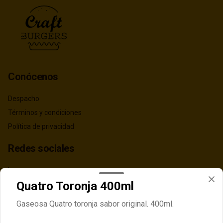
Conócenos
Despacho
Términos y condiciones
Política de privacidad
Redes sociales
Instagram
Quatro Toronja 400ml
Facebook
TikTok
Gaseosa Quatro toronja sabor original. 400ml.
Mi cuenta