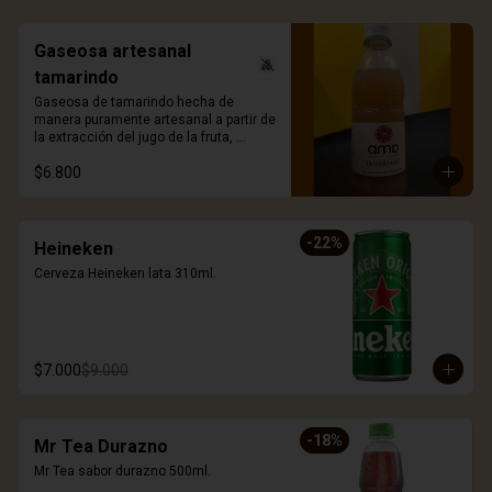
Gaseosa artesanal
tamarindo
Gaseosa de tamarindo hecha de 
manera puramente artesanal a partir de 
la extracción del jugo de la fruta, 
ligeramente gasificada y sin azúcar 
$6.800
añadida. 330ml.
-
22
%
Heineken
Cerveza Heineken lata 310ml.
$7.000
$9.000
-
18
%
Mr Tea Durazno
Mr Tea sabor durazno 500ml.