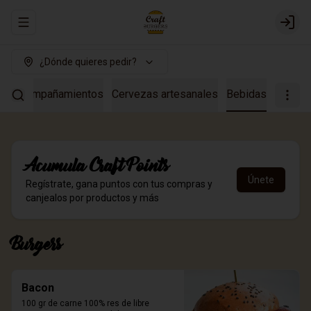
Abrir menu de navegación
Login
¿Dónde quieres pedir?
s
Acompañamientos
Cervezas artesanales
Bebidas
Acumula
Craft Points
Únete
Regístrate, gana puntos con tus compras y
canjealos por productos y más
Burgers
Bacon
100 gr de carne 100% res de libre 