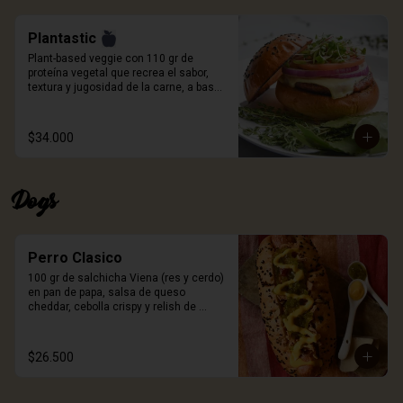
porción de papas.
Plantastic
Plant-based veggie con 110 gr de 
proteína vegetal que recrea el sabor, 
textura y jugosidad de la carne, a base 
de quinoa blanca, especias, proteína de 
trigo y sabor natural ahumado. Pan 
artesanal de papa, queso a elección, 
$34.000
germinados de remolacha, cebolla 
morada, tomate y salsa Craft. Incluye 
porción de papas.
Dogs
Perro Clasico
100 gr de salchicha Viena (res y cerdo) 
en pan de papa, salsa de queso 
cheddar, cebolla crispy y relish de 
pepinillos. Incluye porción de papas.
$26.500