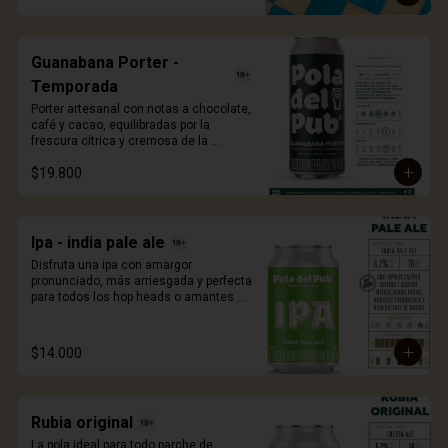
473ml.
Guanabana Porter -
Temporada
Porter artesanal con notas a chocolate, 
café y cacao, equilibradas por la 
frescura cítrica y cremosa de la 
guanábana. Una edición de temporada 
$19.800
que sorprende con cada sorbo. 473ml.
Ipa - india pale ale
Disfruta una ipa con amargor 
pronunciado, más arriesgada y perfecta 
para todos los hop heads o amantes 
del lúpulo. Con adición de lúpulos 
calypso, sultana y cascade. 330ml.
$14.000
Rubia original
La pola ideal para todo parche de 