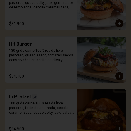
pastoreo, queso colby jack, germinados 
de remolacha, cebolla caramelizada, 
pan artesanal de papa y salsa Craft. 
Incluye porción de papas.
$31.900
Hit Burger
130 gr de carne 100% res de libre 
pastoreo, queso asado, tomates secos 
conservados en aceite de oliva y 
especias, cebolla caramelizada, 
germinados de remolacha, pan 
artesanal de papa y salsa Craft. Incluye 
$34.100
porcion de papas.
In Pretzel
100 gr de carne 100% res de libre 
pastoreo, tocineta ahumada, cebolla 
caramelizada, queso colby jack, salsa 
mayo sriracha y pan Pretzel. Incluye 
porción de papas.
$34.500