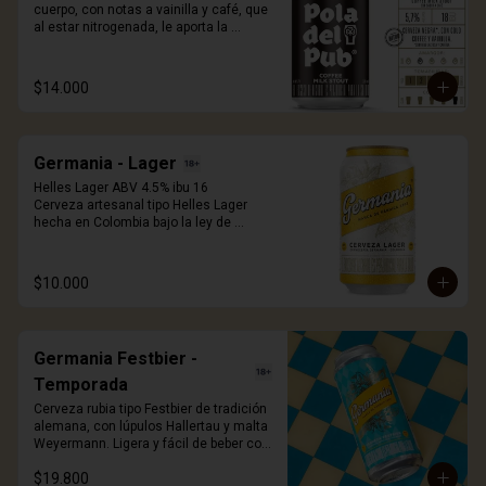
cuerpo, con notas a vainilla y café, que 
al estar nitrogenada, le aporta la 
cremosidad característica que te hará 
sentir en irlanda. Destápala, voltéala 
completamente vertical sobre tu vaso 
$14.000
para liberar el efecto nitro y disfrutar de 
la espuma que a todos nos enamora. 
330ml.
Germania - Lager
Helles Lager ABV 4.5% ibu 16

Cerveza artesanal tipo Helles Lager 
hecha en Colombia bajo la ley de 
pureza alemana. Elaborada con lúpulos 
de la región de Hallertau y cebada 
malteada Wewyermann. De facil 
$10.000
tomabilidad, fresca y exquisita.
Germania Festbier -
Temporada
Cerveza rubia tipo Festbier de tradición 
alemana, con lúpulos Hallertau y malta 
Weyermann. Ligera y fácil de beber con 
aroma y sabor maltoso dulce y con 
$19.800
notas a buen pan. A/V 6.0%, IBU 22, 