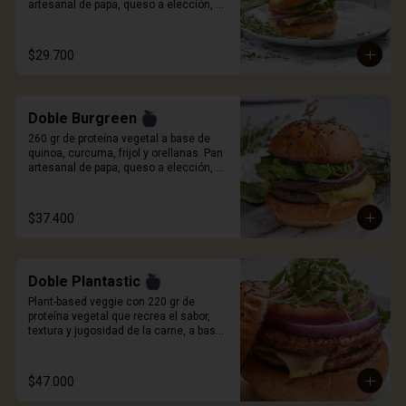
artesanal de papa, queso a elección, 
cebolla roja, tomate, cogollo europeo y 
salsa Craft. Incluye porcion de papas.
$29.700
Doble Burgreen
260 gr de proteína vegetal a base de 
quinoa, curcuma, frijol y orellanas. Pan 
artesanal de papa, queso a elección, 
cebolla roja, tomate, cogollo europeo y 
salsa Craft. Incluye porción de papas.
$37.400
Doble Plantastic
Plant-based veggie con 220 gr de 
proteína vegetal que recrea el sabor, 
textura y jugosidad de la carne, a base 
de quinoa blanca, especias, proteína de 
trigo y sabor natural ahumado. Pan 
artesanal de papa, queso a elección, 
$47.000
germinados de remolacha, cebolla 
morada, tomate y salsa Craft. Incluye 