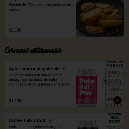
Porción de 150 gr de papas rusticas en 
casco.
$8.300
Cervezas artesanales
Apa - american pale ale
Te encontrarás con una pola más 
amarga que da notas de sabor florales 
y cítricas a limón, naranja o piña, por los 
lúpulos apollo, cascade y sultana 
utilizados en su elaboración. 330ml.
$12.000
Cofee milk stout
Disfruta de una pola oscura y con 