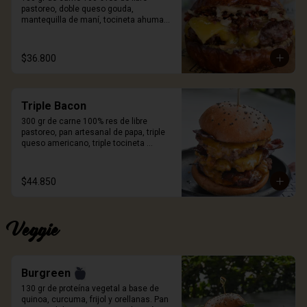
pastoreo, doble queso gouda, 
mantequilla de maní, tocineta ahumada 
crispy, mayonesa de ajo negro y pan 
Pretzel. Incluye porción de papas.
$36.800
Triple Bacon
300 gr de carne 100% res de libre 
pastoreo, pan artesanal de papa, triple 
queso americano, triple tocineta 
ahumada y salsa Craft. Incluye porción 
de papas.
$44.850
Veggie
Burgreen
130 gr de proteína vegetal a base de 
quinoa, curcuma, frijol y orellanas. Pan 