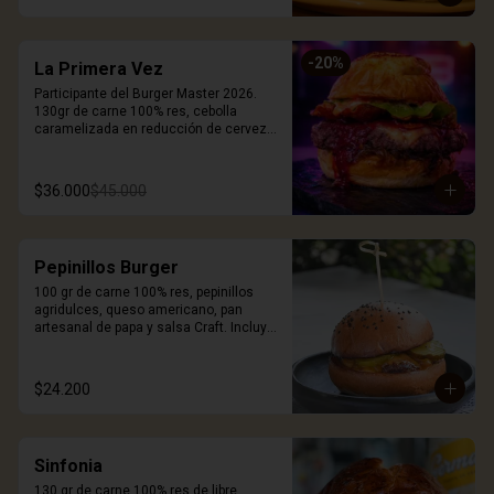
-
20
%
La Primera Vez
Participante del Burger Master 2026. 
130gr de carne 100% res, cebolla 
caramelizada en reducción de cerveza 
Stout, queso smoked white cheddar, 
mermelada de corozo, chips de 
pepperoni, cogollo europeo, mayonesa 
$36.000
$45.000
artesanal de tomates secos, pan 
brioche coronado con queso. Incluye 
porción de papas.
Pepinillos Burger
100 gr de carne 100% res, pepinillos 
agridulces, queso americano, pan 
artesanal de papa y salsa Craft. Incluye 
porción de papas.
$24.200
Sinfonia
130 gr de carne 100% res de libre 