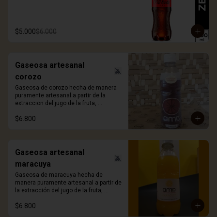
$5.000
$6.000
Gaseosa artesanal
corozo
Gaseosa de corozo hecha de manera 
puramente artesanal a partir de la 
extraccion del jugo de la fruta, 
ligeramente gasificada y sin azúcar 
$6.800
añadida. 330ml.
Gaseosa artesanal
maracuya
Gaseosa de maracuya hecha de 
manera puramente artesanal a partir de 
la extracción del jugo de la fruta, 
ligeramente gasificada y sin azúcar 
$6.800
añadida. 330ml.