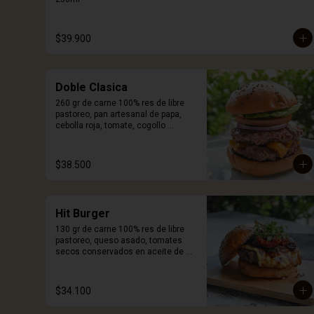
$39.900
Doble Clasica
260 gr de carne 100% res de libre 
pastoreo, pan artesanal de papa, 
cebolla roja, tomate, cogollo 
europeo, queso a elección y salsa 
Craft. Incluye porción de papas.
$38.500
Hit Burger
130 gr de carne 100% res de libre 
pastoreo, queso asado, tomates 
secos conservados en aceite de 
oliva y especias, cebolla 
caramelizada, germinados de 
remolacha, pan artesanal de papa y 
$34.100
salsa Craft. Incluye porcion de 
papas.