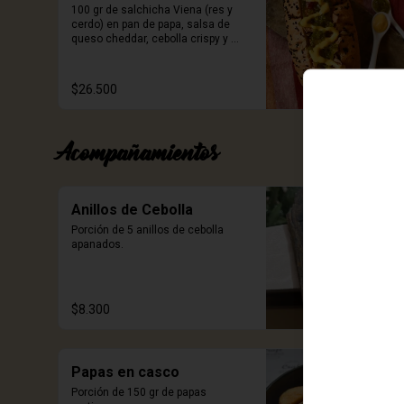
100 gr de salchicha Viena (res y 
cerdo) en pan de papa, salsa de 
queso cheddar, cebolla crispy y 
relish de pepinillos. Incluye porción 
de papas.
$26.500
Acompañamientos
Anillos de Cebolla
Porción de 5 anillos de cebolla 
apanados.
$8.300
Papas en casco
Porción de 150 gr de papas 