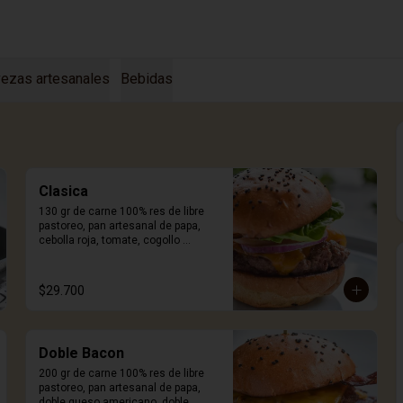
ezas artesanales
Bebidas
Clasica
130 gr de carne 100% res de libre 
pastoreo, pan artesanal de papa, 
cebolla roja, tomate, cogollo 
europeo, queso a elección y salsa 
Craft. Incluye porción de papas.
$29.700
Doble Bacon
200 gr de carne 100% res de libre 
pastoreo, pan artesanal de papa, 
doble queso americano, doble 