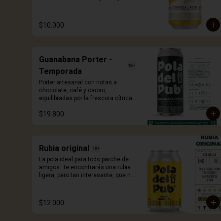
pureza alemana. Elaborada con 
lúpulos de la región de Hallertau y 
cebada malteada Wewyermann. De 
$10.000
facil tomabilidad, fresca y 
exquisita.
Guanabana Porter -
Temporada
Porter artesanal con notas a 
chocolate, café y cacao, 
equilibradas por la frescura cítrica y 
cremosa de la guanábana. Una 
$19.800
edición de temporada que 
sorprende con cada sorbo. 473ml.
Rubia original
La pola ideal para todo parche de 
amigos. Te encontrarás una rubia 
ligera, pero tan interesante, que no 
vas a volver a tomar otra, de la 
misma manera. 330ml.
$12.000