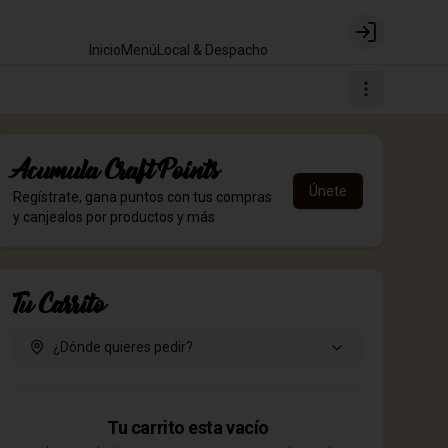
Login
Inicio
Menú
Local & Despacho
Acumula
Craft Points
Únete
Regístrate, gana puntos con tus compras
y canjealos por productos y más
Tu Carrito
¿Dónde quieres pedir?
Tu carrito esta vacío