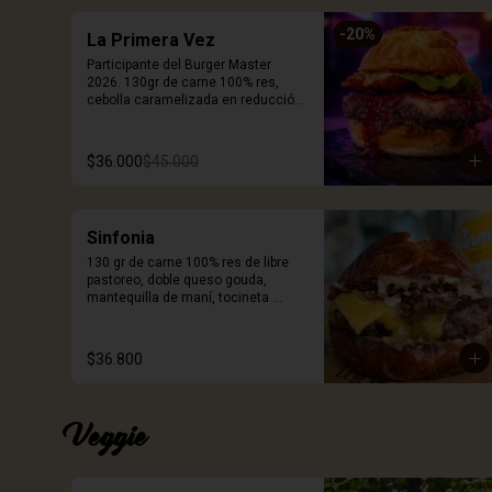
-
20
%
La Primera Vez
Participante del Burger Master 
2026. 130gr de carne 100% res, 
cebolla caramelizada en reducción 
de cerveza Stout, queso smoked 
white cheddar, mermelada de 
corozo, chips de pepperoni, cogollo 
$36.000
$45.000
europeo, mayonesa artesanal de 
tomates secos, pan brioche 
coronado con queso. Incluye 
porción de papas.
Sinfonia
130 gr de carne 100% res de libre 
pastoreo, doble queso gouda, 
mantequilla de maní, tocineta 
ahumada crispy, mayonesa de ajo 
negro y pan Pretzel. Incluye porción 
de papas.
$36.800
Veggie