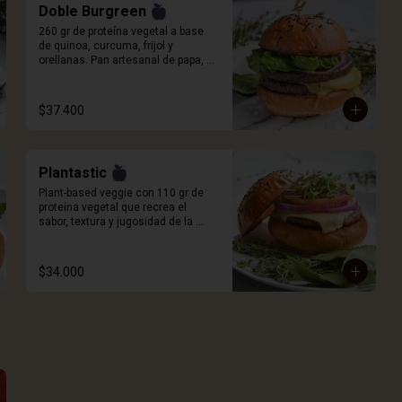
Doble Burgreen
260 gr de proteína vegetal a base 
de quinoa, curcuma, frijol y 
orellanas. Pan artesanal de papa, 
queso a elección, cebolla roja, 
tomate, cogollo europeo y salsa 
Craft. Incluye porción de papas.
$37.400
Plantastic
Plant-based veggie con 110 gr de 
proteína vegetal que recrea el 
sabor, textura y jugosidad de la 
carne, a base de quinoa blanca, 
especias, proteína de trigo y sabor 
natural ahumado. Pan artesanal de 
$34.000
papa, queso a elección, 
germinados de remolacha, cebolla 
morada, tomate y salsa Craft. 
Incluye porción de papas.