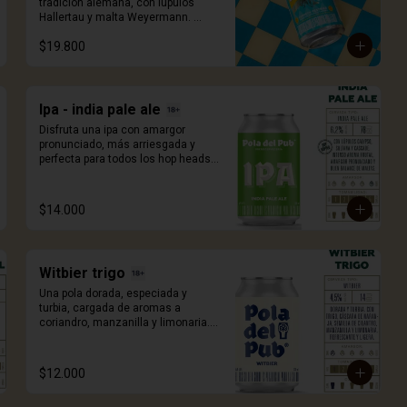
tradición alemana, con lúpulos 
Hallertau y malta Weyermann. 
Ligera y fácil de beber con aroma y 
$19.800
sabor maltoso dulce y con notas a 
buen pan. A/V 6.0%, IBU 22, 473ml.
Ipa - india pale ale
Disfruta una ipa con amargor 
pronunciado, más arriesgada y 
perfecta para todos los hop heads 
o amantes del lúpulo. Con adición 
de lúpulos calypso, sultana y 
cascade. 330ml.
$14.000
Witbier trigo
Una pola dorada, especiada y 
turbia, cargada de aromas a 
coriandro, manzanilla y limonaria. 
330ml.
$12.000