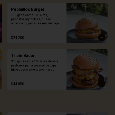
Pepinillos Burger
100 gr de carne 100% res, 
pepinillos agridulces, queso 
americano, pan artesanal de papa y 
salsa Craft. Incluye porción de 
papas.
$24.200
Triple Bacon
300 gr de carne 100% res de libre 
pastoreo, pan artesanal de papa, 
triple queso americano, triple 
tocineta ahumada y salsa Craft. 
Incluye porción de papas.
$44.850