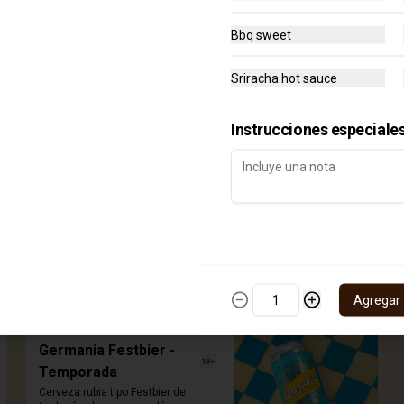
Bbq sweet
Sriracha hot sauce
Instrucciones especiale
Cofee milk stout
Disfruta de una pola oscura y con 
cuerpo, con notas a vainilla y café, 
que al estar nitrogenada, le aporta 
la cremosidad característica que 
te hará sentir en irlanda. Destápala, 
voltéala completamente vertical 
$14.000
sobre tu vaso para liberar el efecto 
Agregar
nitro y disfrutar de la espuma que a 
todos nos enamora. 330ml.
Germania Festbier -
Temporada
Cerveza rubia tipo Festbier de 