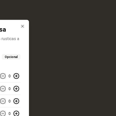
esa
Close
 rusticas a
Opcional
0
0
0
0