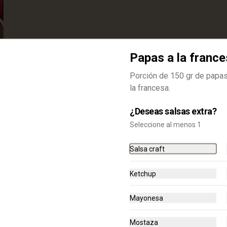
Papas a la franc
Porción de 150 gr de papas
la francesa.
¿Deseas salsas extra?
Papas a la francesa
Seleccione al menos 1
Porción de 150 gr de papas 
rusticas a la francesa.
Salsa craft
Ketchup
$8.300
Mayonesa
Mostaza