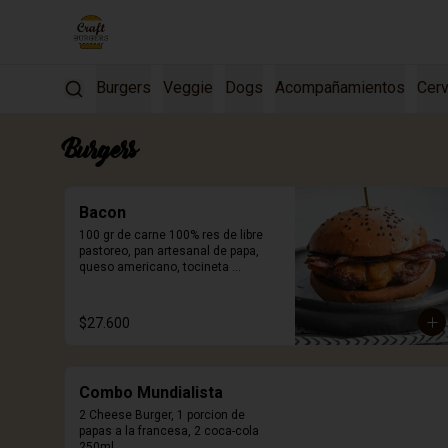
Burgers
Veggie
Dogs
Acompañamientos
Cerv
Burgers
Bacon
100 gr de carne 100% res de libre 
pastoreo, pan artesanal de papa, 
queso americano, tocineta 
ahumada y salsa Craft. Incluye 
porción de papas.
$27.600
Combo Mundialista
2 Cheese Burger, 1 porcion de 
papas a la francesa, 2 coca-cola 
250ml