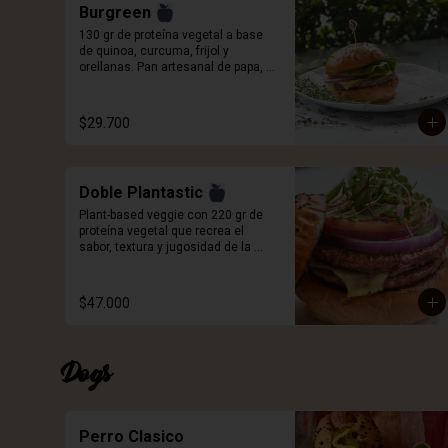
Burgreen
130 gr de proteína vegetal a base 
de quinoa, curcuma, frijol y 
orellanas. Pan artesanal de papa, 
queso a elección, cebolla roja, 
tomate, cogollo europeo y salsa 
Craft. Incluye porcion de papas.
$29.700
Doble Plantastic
Plant-based veggie con 220 gr de 
proteína vegetal que recrea el 
sabor, textura y jugosidad de la 
carne, a base de quinoa blanca, 
especias, proteína de trigo y sabor 
natural ahumado. Pan artesanal de 
$47.000
papa, queso a elección, 
germinados de remolacha, cebolla 
morada, tomate y salsa Craft. 
Incluye porción de papas.
Dogs
Perro Clasico