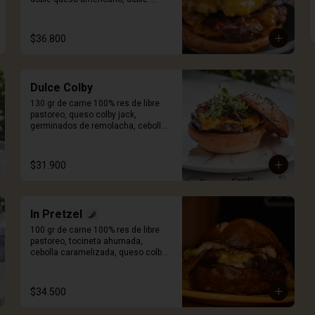
tocineta ahumada y salsa Craft. 
Incluye porción de papas.
$36.800
Dulce Colby
130 gr de carne 100% res de libre 
pastoreo, queso colby jack, 
germinados de remolacha, cebolla 
caramelizada, pan artesanal de 
papa y salsa Craft. Incluye porción 
de papas.
$31.900
In Pretzel
100 gr de carne 100% res de libre 
pastoreo, tocineta ahumada, 
cebolla caramelizada, queso colby 
jack, salsa mayo sriracha y pan 
Pretzel. Incluye porción de papas.
$34.500