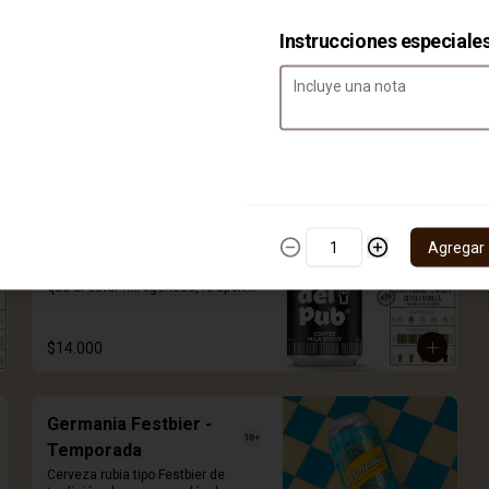
Instrucciones especiale
Cofee milk stout
Agregar
Disfruta de una pola oscura y con 
cuerpo, con notas a vainilla y café, 
que al estar nitrogenada, le aporta 
la cremosidad característica que 
te hará sentir en irlanda. Destápala, 
voltéala completamente vertical 
$14.000
sobre tu vaso para liberar el efecto 
nitro y disfrutar de la espuma que a 
todos nos enamora. 330ml.
Germania Festbier -
Temporada
Cerveza rubia tipo Festbier de 