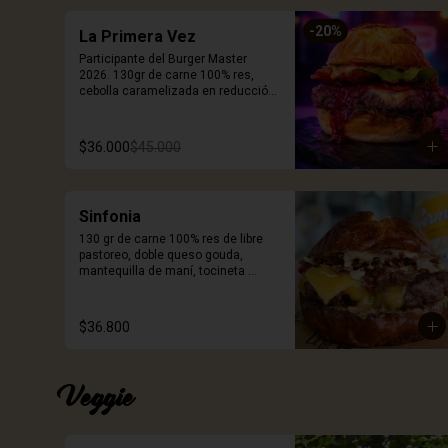
-
20
%
La Primera Vez
Participante del Burger Master 
2026. 130gr de carne 100% res, 
cebolla caramelizada en reducción 
de cerveza Stout, queso smoked 
white cheddar, mermelada de 
corozo, chips de pepperoni, cogollo 
$36.000
$45.000
europeo, mayonesa artesanal de 
tomates secos, pan brioche 
coronado con queso. Incluye 
porción de papas.
Sinfonia
130 gr de carne 100% res de libre 
pastoreo, doble queso gouda, 
mantequilla de maní, tocineta 
ahumada crispy, mayonesa de ajo 
negro y pan Pretzel. Incluye porción 
de papas.
$36.800
Veggie