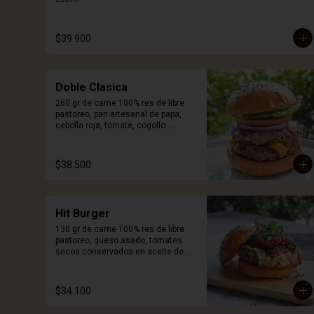
$39.900
Doble Clasica
260 gr de carne 100% res de libre 
pastoreo, pan artesanal de papa, 
cebolla roja, tomate, cogollo 
europeo, queso a elección y salsa 
Craft. Incluye porción de papas.
$38.500
Hit Burger
130 gr de carne 100% res de libre 
pastoreo, queso asado, tomates 
secos conservados en aceite de 
oliva y especias, cebolla 
caramelizada, germinados de 
remolacha, pan artesanal de papa y 
$34.100
salsa Craft. Incluye porcion de 
papas.