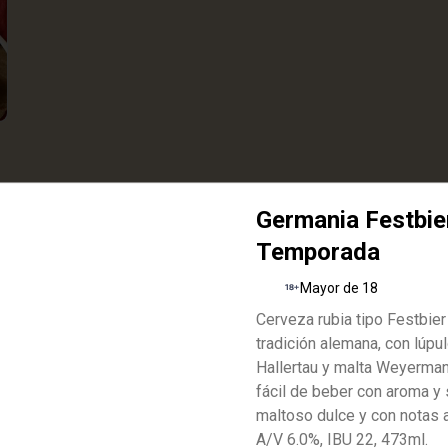
Germania Festbier
Papas a la francesa
Temporada
Porción de 150 gr de papas 
rusticas a la francesa.
Mayor de 18
Cerveza rubia tipo Festbier
tradición alemana, con lúpu
$8.300
Hallertau y malta Weyerman
fácil de beber con aroma y
maltoso dulce y con notas 
A/V 6.0%, IBU 22, 473ml.