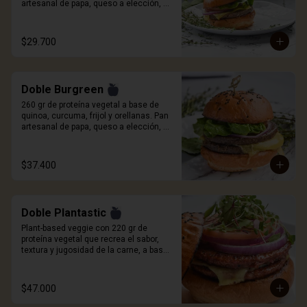
artesanal de papa, queso a elección, 
cebolla roja, tomate, cogollo europeo y 
salsa Craft. Incluye porcion de papas.
$29.700
Doble Burgreen
260 gr de proteína vegetal a base de 
quinoa, curcuma, frijol y orellanas. Pan 
artesanal de papa, queso a elección, 
cebolla roja, tomate, cogollo europeo y 
salsa Craft. Incluye porción de papas.
$37.400
Doble Plantastic
Plant-based veggie con 220 gr de 
proteína vegetal que recrea el sabor, 
textura y jugosidad de la carne, a base 
de quinoa blanca, especias, proteína de 
trigo y sabor natural ahumado. Pan 
artesanal de papa, queso a elección, 
$47.000
germinados de remolacha, cebolla 
morada, tomate y salsa Craft. Incluye 