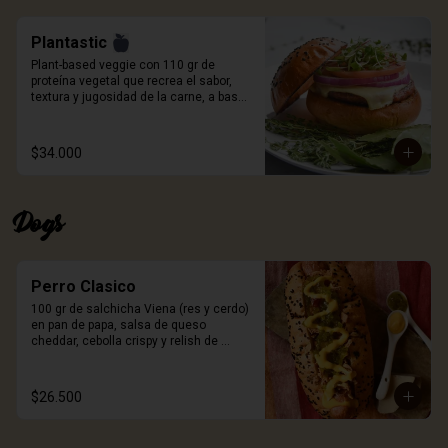
porción de papas.
Plantastic
Plant-based veggie con 110 gr de 
proteína vegetal que recrea el sabor, 
textura y jugosidad de la carne, a base 
de quinoa blanca, especias, proteína de 
trigo y sabor natural ahumado. Pan 
artesanal de papa, queso a elección, 
$34.000
germinados de remolacha, cebolla 
morada, tomate y salsa Craft. Incluye 
porción de papas.
Dogs
Perro Clasico
100 gr de salchicha Viena (res y cerdo) 
en pan de papa, salsa de queso 
cheddar, cebolla crispy y relish de 
pepinillos. Incluye porción de papas.
$26.500