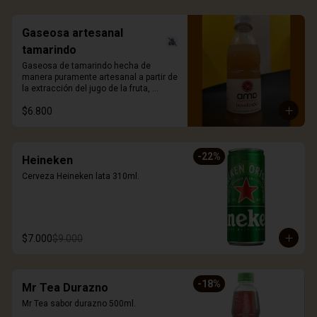
Gaseosa artesanal
tamarindo
Gaseosa de tamarindo hecha de 
manera puramente artesanal a partir de 
la extracción del jugo de la fruta, 
ligeramente gasificada y sin azúcar 
$6.800
añadida. 330ml.
-
22
%
Heineken
Cerveza Heineken lata 310ml.
$7.000
$9.000
-
18
%
Mr Tea Durazno
Mr Tea sabor durazno 500ml.