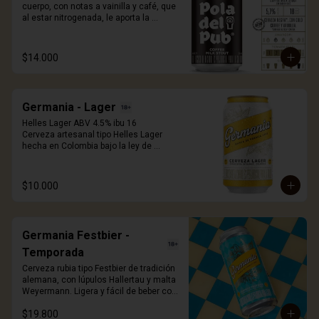
cuerpo, con notas a vainilla y café, que 
al estar nitrogenada, le aporta la 
cremosidad característica que te hará 
sentir en irlanda. Destápala, voltéala 
completamente vertical sobre tu vaso 
$14.000
para liberar el efecto nitro y disfrutar de 
la espuma que a todos nos enamora. 
330ml.
Germania - Lager
Helles Lager ABV 4.5% ibu 16

Cerveza artesanal tipo Helles Lager 
hecha en Colombia bajo la ley de 
pureza alemana. Elaborada con lúpulos 
de la región de Hallertau y cebada 
malteada Wewyermann. De facil 
$10.000
tomabilidad, fresca y exquisita.
Germania Festbier -
Temporada
Cerveza rubia tipo Festbier de tradición 
alemana, con lúpulos Hallertau y malta 
Weyermann. Ligera y fácil de beber con 
aroma y sabor maltoso dulce y con 
$19.800
notas a buen pan. A/V 6.0%, IBU 22, 