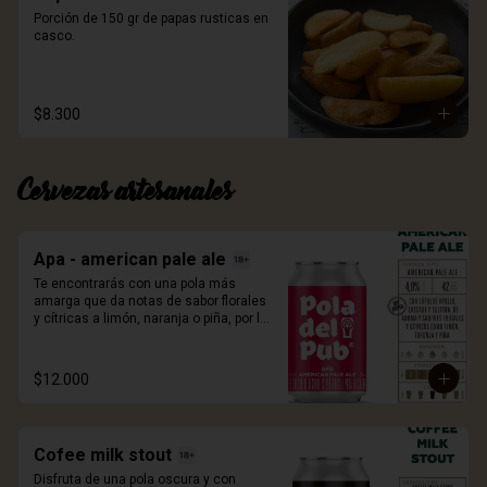
Porción de 150 gr de papas rusticas en 
casco.
$8.300
Cervezas artesanales
Apa - american pale ale
Te encontrarás con una pola más 
amarga que da notas de sabor florales 
y cítricas a limón, naranja o piña, por los 
lúpulos apollo, cascade y sultana 
utilizados en su elaboración. 330ml.
$12.000
Cofee milk stout
Disfruta de una pola oscura y con 