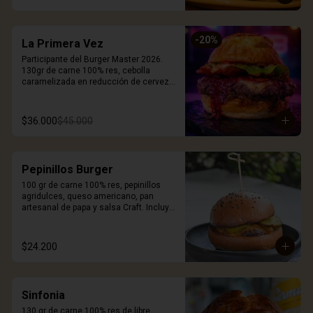
-
20
%
La Primera Vez
Participante del Burger Master 2026. 
130gr de carne 100% res, cebolla 
caramelizada en reducción de cerveza 
Stout, queso smoked white cheddar, 
mermelada de corozo, chips de 
pepperoni, cogollo europeo, mayonesa 
$36.000
$45.000
artesanal de tomates secos, pan 
brioche coronado con queso. Incluye 
porción de papas.
Pepinillos Burger
100 gr de carne 100% res, pepinillos 
agridulces, queso americano, pan 
artesanal de papa y salsa Craft. Incluye 
porción de papas.
$24.200
Sinfonia
130 gr de carne 100% res de libre 