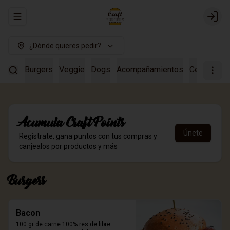
Abrir menu de navegación
Login
¿Dónde quieres pedir?
Burgers
Veggie
Dogs
Acompañamientos
Cervezas a
Acumula
Craft Points
Únete
Regístrate, gana puntos con tus compras y
canjealos por productos y más
Burgers
Bacon
100 gr de carne 100% res de libre 