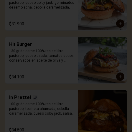
pastoreo, queso colby jack, germinados 
de remolacha, cebolla caramelizada, 
pan artesanal de papa y salsa Craft. 
Incluye porción de papas.
$31.900
Hit Burger
130 gr de carne 100% res de libre 
pastoreo, queso asado, tomates secos 
conservados en aceite de oliva y 
especias, cebolla caramelizada, 
germinados de remolacha, pan 
artesanal de papa y salsa Craft. Incluye 
$34.100
porcion de papas.
In Pretzel
100 gr de carne 100% res de libre 
pastoreo, tocineta ahumada, cebolla 
caramelizada, queso colby jack, salsa 
mayo sriracha y pan Pretzel. Incluye 
porción de papas.
$34.500