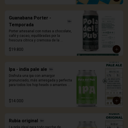
473ml.
Guanabana Porter -
Temporada
Porter artesanal con notas a chocolate, 
café y cacao, equilibradas por la 
frescura cítrica y cremosa de la 
guanábana. Una edición de temporada 
$19.800
que sorprende con cada sorbo. 473ml.
Ipa - india pale ale
Disfruta una ipa con amargor 
pronunciado, más arriesgada y perfecta 
para todos los hop heads o amantes 
del lúpulo. Con adición de lúpulos 
calypso, sultana y cascade. 330ml.
$14.000
Rubia original
La pola ideal para todo parche de 