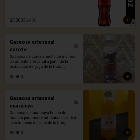
$5.000
$6.000
Gaseosa artesanal
corozo
Gaseosa de corozo hecha de manera 
puramente artesanal a partir de la 
extraccion del jugo de la fruta, 
ligeramente gasificada y sin azúcar 
$6.800
añadida. 330ml.
Gaseosa artesanal
maracuya
Gaseosa de maracuya hecha de 
manera puramente artesanal a partir de 
la extracción del jugo de la fruta, 
ligeramente gasificada y sin azúcar 
$6.800
añadida. 330ml.