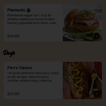
porción de papas.
Plantastic
Plant-based veggie con 110 gr de 
proteína vegetal que recrea el sabor, 
textura y jugosidad de la carne, a base 
de quinoa blanca, especias, proteína de 
trigo y sabor natural ahumado. Pan 
artesanal de papa, queso a elección, 
$34.000
germinados de remolacha, cebolla 
morada, tomate y salsa Craft. Incluye 
porción de papas.
Dogs
Perro Clasico
100 gr de salchicha Viena (res y cerdo) 
en pan de papa, salsa de queso 
cheddar, cebolla crispy y relish de 
pepinillos. Incluye porción de papas.
$26.500