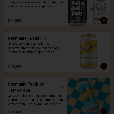
cuerpo, con notas a vainilla y café, que 
al estar nitrogenada, le aporta la 
cremosidad característica que te hará 
sentir en irlanda. Destápala, voltéala 
completamente vertical sobre tu vaso 
$14.000
para liberar el efecto nitro y disfrutar de 
la espuma que a todos nos enamora. 
330ml.
Germania - Lager
Helles Lager ABV 4.5% ibu 16

Cerveza artesanal tipo Helles Lager 
hecha en Colombia bajo la ley de 
pureza alemana. Elaborada con lúpulos 
de la región de Hallertau y cebada 
malteada Wewyermann. De facil 
$10.000
tomabilidad, fresca y exquisita.
Germania Festbier -
Temporada
Cerveza rubia tipo Festbier de tradición 
alemana, con lúpulos Hallertau y malta 
Weyermann. Ligera y fácil de beber con 
aroma y sabor maltoso dulce y con 
$19.800
notas a buen pan. A/V 6.0%, IBU 22, 