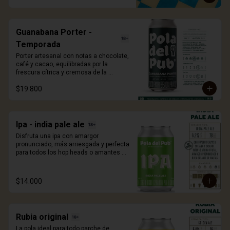
473ml.
Guanabana Porter -
Temporada
Porter artesanal con notas a chocolate, 
café y cacao, equilibradas por la 
frescura cítrica y cremosa de la 
guanábana. Una edición de temporada 
$19.800
que sorprende con cada sorbo. 473ml.
Ipa - india pale ale
Disfruta una ipa con amargor 
pronunciado, más arriesgada y perfecta 
para todos los hop heads o amantes 
del lúpulo. Con adición de lúpulos 
calypso, sultana y cascade. 330ml.
$14.000
Rubia original
La pola ideal para todo parche de 