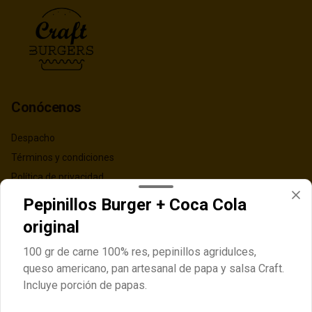
Conócenos
Despacho
Términos y condiciones
Política de privacidad
Pepinillos Burger + Coca Cola
Redes sociales
original
Instagram
100 gr de carne 100% res, pepinillos agridulces,
Facebook
queso americano, pan artesanal de papa y salsa Craft.
TikTok
Incluye porción de papas.
Mi cuenta