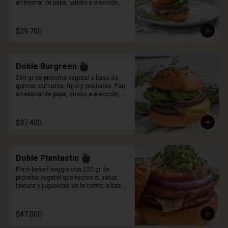
artesanal de papa, queso a elección, 
cebolla roja, tomate, cogollo europeo y 
salsa Craft. Incluye porcion de papas.
$29.700
Doble Burgreen
260 gr de proteína vegetal a base de 
quinoa, curcuma, frijol y orellanas. Pan 
artesanal de papa, queso a elección, 
cebolla roja, tomate, cogollo europeo y 
salsa Craft. Incluye porción de papas.
$37.400
Doble Plantastic
Plant-based veggie con 220 gr de 
proteína vegetal que recrea el sabor, 
textura y jugosidad de la carne, a base 
de quinoa blanca, especias, proteína de 
trigo y sabor natural ahumado. Pan 
artesanal de papa, queso a elección, 
$47.000
germinados de remolacha, cebolla 
morada, tomate y salsa Craft. Incluye 