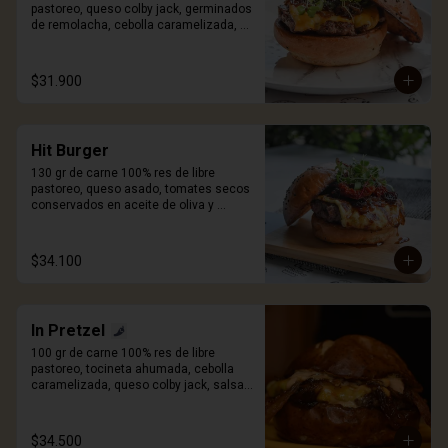
pastoreo, queso colby jack, germinados 
de remolacha, cebolla caramelizada, 
pan artesanal de papa y salsa Craft. 
Incluye porción de papas.
$31.900
Hit Burger
130 gr de carne 100% res de libre 
pastoreo, queso asado, tomates secos 
conservados en aceite de oliva y 
especias, cebolla caramelizada, 
germinados de remolacha, pan 
artesanal de papa y salsa Craft. Incluye 
$34.100
porcion de papas.
In Pretzel
100 gr de carne 100% res de libre 
pastoreo, tocineta ahumada, cebolla 
caramelizada, queso colby jack, salsa 
mayo sriracha y pan Pretzel. Incluye 
porción de papas.
$34.500