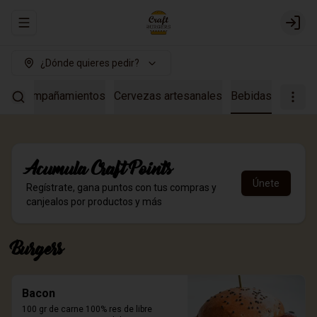
Abrir menu de navegación
Login
¿Dónde quieres pedir?
s
Acompañamientos
Cervezas artesanales
Bebidas
Acumula
Craft Points
Únete
Regístrate, gana puntos con tus compras y
canjealos por productos y más
Burgers
Bacon
100 gr de carne 100% res de libre 