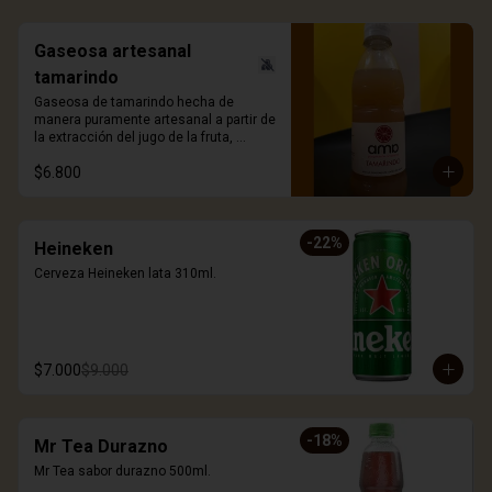
Gaseosa artesanal
tamarindo
Gaseosa de tamarindo hecha de 
manera puramente artesanal a partir de 
la extracción del jugo de la fruta, 
ligeramente gasificada y sin azúcar 
$6.800
añadida. 330ml.
-
22
%
Heineken
Cerveza Heineken lata 310ml.
$7.000
$9.000
-
18
%
Mr Tea Durazno
Mr Tea sabor durazno 500ml.