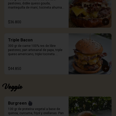
pastoreo, doble queso gouda, 
mantequilla de maní, tocineta ahumada 
crispy, mayonesa de ajo negro y pan 
Pretzel. Incluye porción de papas.
$36.800
Triple Bacon
300 gr de carne 100% res de libre 
pastoreo, pan artesanal de papa, triple 
queso americano, triple tocineta 
ahumada y salsa Craft. Incluye porción 
de papas.
$44.850
Veggie
Burgreen
130 gr de proteína vegetal a base de 
quinoa, curcuma, frijol y orellanas. Pan 