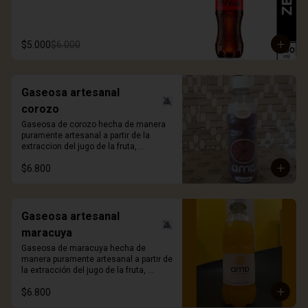
$5.000
$6.000
Gaseosa artesanal
corozo
Gaseosa de corozo hecha de manera 
puramente artesanal a partir de la 
extraccion del jugo de la fruta, 
ligeramente gasificada y sin azúcar 
$6.800
añadida. 330ml.
Gaseosa artesanal
maracuya
Gaseosa de maracuya hecha de 
manera puramente artesanal a partir de 
la extracción del jugo de la fruta, 
ligeramente gasificada y sin azúcar 
$6.800
añadida. 330ml.