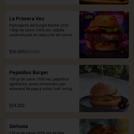
-
20
%
La Primera Vez
Participante del Burger Master 2026. 
130gr de carne 100% res, cebolla 
caramelizada en reducción de cerveza 
Stout, queso smoked white cheddar, 
mermelada de corozo, chips de 
pepperoni, cogollo europeo, mayonesa 
$36.000
$45.000
artesanal de tomates secos, pan 
brioche coronado con queso. Incluye 
porción de papas.
Pepinillos Burger
100 gr de carne 100% res, pepinillos 
agridulces, queso americano, pan 
artesanal de papa y salsa Craft. Incluye 
porción de papas.
$24.200
Sinfonia
130 gr de carne 100% res de libre 