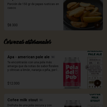
Porción de 150 gr de papas rusticas en 
casco.
$8.300
Cervezas artesanales
Apa - american pale ale
Te encontrarás con una pola más 
amarga que da notas de sabor florales 
y cítricas a limón, naranja o piña, por los 
lúpulos apollo, cascade y sultana 
utilizados en su elaboración. 330ml.
$12.000
Cofee milk stout
Disfruta de una pola oscura y con 